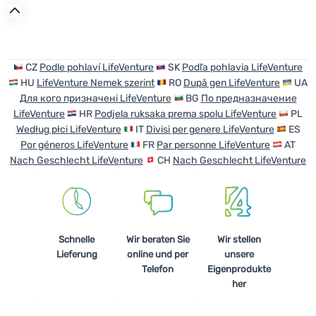
Anmelden /
Registrieren
CZ
Podle pohlaví LifeVenture
SK
Podľa pohlavia LifeVenture
HU
LifeVenture Nemek szerint
RO
După gen LifeVenture
UA
Для кого призначені LifeVenture
BG
По предназначение
LifeVenture
HR
Podjela ruksaka prema spolu LifeVenture
PL
Według płci LifeVenture
IT
Divisi per genere LifeVenture
ES
Por géneros LifeVenture
FR
Par personne LifeVenture
AT
Nach Geschlecht LifeVenture
CH
Nach Geschlecht LifeVenture
Schnelle
Wir beraten Sie
Wir stellen
Lieferung
online und per
unsere
Telefon
Eigenprodukte
her