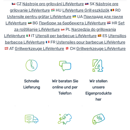
CZ
Nástroje pro grilování LifeVenture
SK
Nástroje pre
grilovanie LifeVenture
HU
LifeVenture Grill eszközök
RO
Anmelden /
Ustensile pentru grătar LifeVenture
UA
Приладдя для гриля
Registrieren
LifeVenture
BG
Прибори за барбекюта LifeVenture
HR
Set
za roštiljanje LifeVenture
PL
Narzędzia do grillowania
LifeVenture
IT
Utensili per barbecue LifeVenture
ES
Utensilios
barbacoa LifeVenture
FR
Ustensiles pour barbecue LifeVenture
AT
Grillwerkzeuge LifeVenture
CH
Grillwerkzeuge LifeVenture
Schnelle
Wir beraten Sie
Wir stellen
Lieferung
online und per
unsere
Telefon
Eigenprodukte
her