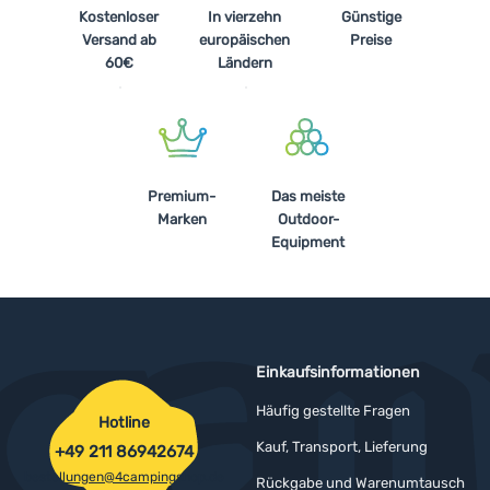
Kostenloser
In vierzehn
Günstige
Versand ab
europäischen
Preise
60€
Ländern
Premium-
Das meiste
Marken
Outdoor-
Equipment
Einkaufsinformationen
Häufig gestellte Fragen
Hotline
Kauf, Transport, Lieferung
+49 211 86942674
bestellungen@4campingshop.de
Rückgabe und Warenumtausch