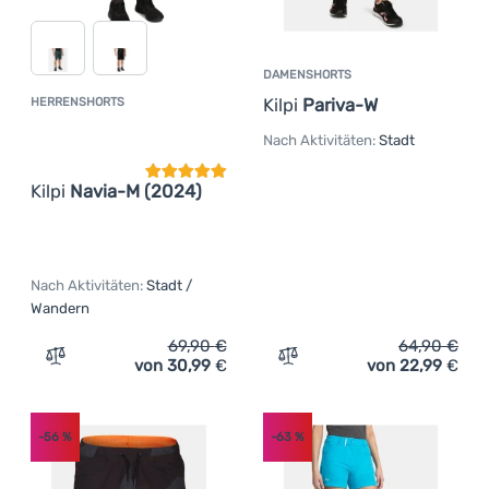
DAMENSHORTS
Kilpi
Pariva-W
HERRENSHORTS
Kundenbewertung
Nach Aktivitäten:
Stadt
Kilpi
Navia-M (2024)
Nach Aktivitäten:
Stadt /
Wandern
69,90
€
64,90
€
von 30,99
€
von 22,99
€
Zum Vergleich 'Herrenshorts Kilpi Navia-M (2024)' hinz
Zum Vergleich 'Damenshort
-56
%
-63
%