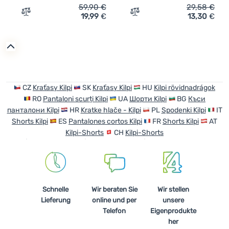
59,90
€
29,58
€
19,99
€
13,30
€
Zum Vergleich 'Damenshorts Kilpi Bree-W (2025)' hinzu
Zum Vergleich 'Kindershor
CZ
Kraťasy Kilpi
SK
Kraťasy Kilpi
HU
Kilpi rövidnadrágok
RO
Pantaloni scurți Kilpi
UA
Шорти Kilpi
BG
Къси
панталони Kilpi
HR
Kratke hlače - Kilpi
PL
Spodenki Kilpi
IT
Shorts Kilpi
ES
Pantalones cortos Kilpi
FR
Shorts Kilpi
AT
Kilpi-Shorts
CH
Kilpi-Shorts
Schnelle
Wir beraten Sie
Wir stellen
Lieferung
online und per
unsere
Telefon
Eigenprodukte
her