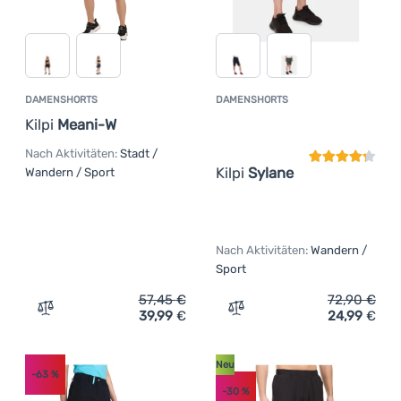
DAMENSHORTS
DAMENSHORTS
Kundenbewer
Kilpi
Meani-W
Nach Aktivitäten:
Stadt /
Kilpi
Sylane
Wandern / Sport
Nach Aktivitäten:
Wandern /
Sport
57,45
€
72,90
€
39,99
€
24,99
€
Zum Vergleich 'Damenshorts Kilpi Meani-W' hinzufügen
Zum Vergleich 'Damenshort
Neu
-63
%
-30
%