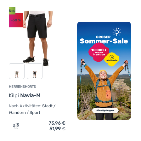
Neu
-30
%
HERRENSHORTS
Kilpi
Navia-M
Nach Aktivitäten:
Stadt /
Wandern / Sport
73,96
€
51,99
€
Zum Vergleich 'Herrenshorts Kilpi Navia-M' hinzufügen