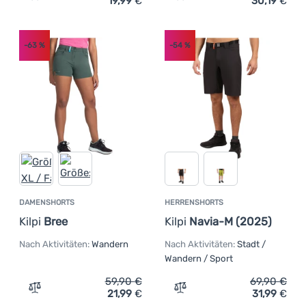
19,99
€
30,19
€
Zum Vergleich 'Damenshorts Kilpi Bree-W (2025)' hinzu
Zum Vergleich 'Damen 3/4
-63
%
-54
%
DAMENSHORTS
HERRENSHORTS
Kilpi
Bree
Kilpi
Navia-M (2025)
Nach Aktivitäten:
Wandern
Nach Aktivitäten:
Stadt /
Wandern / Sport
59,90
€
69,90
€
21,99
€
31,99
€
Zum Vergleich 'Damenshorts Kilpi Bree' hinzufügen
Zum Vergleich 'Herrenshor