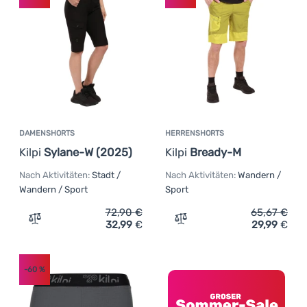
DAMENSHORTS
HERRENSHORTS
Kilpi
Sylane-W (2025)
Kilpi
Bready-M
Nach Aktivitäten:
Stadt /
Nach Aktivitäten:
Wandern /
Wandern / Sport
Sport
72,90
€
65,67
€
32,99
€
29,99
€
Zum Vergleich 'Damenshorts Kilpi Sylane-W (2025)' hin
Zum Vergleich 'Herrenshor
-60
%