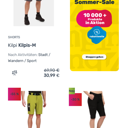
SHORTS
Kilpi
Kilpis-M
Nach Aktivitäten:
Stadt /
Wandern / Sport
69,90
€
30,99
€
Zum Vergleich 'Shorts Kilpi Kilpis-M' hinzufügen
Neu
-55
%
-30
%