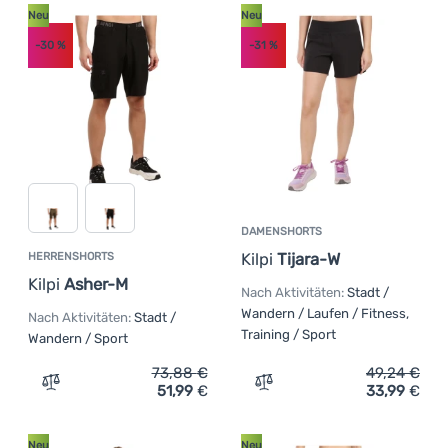
Neu
Neu
-30
%
-31
%
DAMENSHORTS
Kilpi
Tijara-W
HERRENSHORTS
Kilpi
Asher-M
Nach Aktivitäten:
Stadt /
Wandern / Laufen / Fitness,
Nach Aktivitäten:
Stadt /
Training / Sport
Wandern / Sport
73,88
€
49,24
€
51,99
€
33,99
€
Zum Vergleich 'Herrenshorts Kilpi Asher-M' hinzufügen
Zum Vergleich 'Damenshort
Neu
Neu