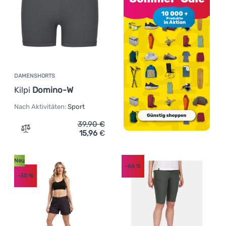
DAMENSHORTS
Kilpi
Domino-W
Nach Aktivitäten:
Sport
39,90
€
15,96
€
Zum Vergleich 'Damenshorts Kilpi Domino-W' hinzufüge
Neu
-66
%
-30
%