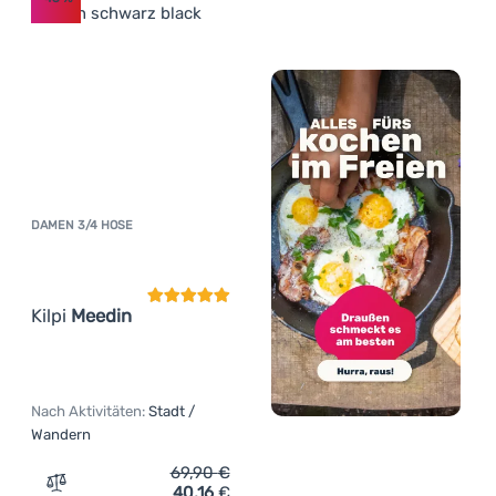
DAMEN 3/4 HOSE
Kundenbewertung
Kilpi
Meedin
Nach Aktivitäten:
Stadt /
Wandern
69,90
€
40,16
€
Zum Vergleich 'Damen 3/4 Hose Kilpi Meedin' hinzufüge