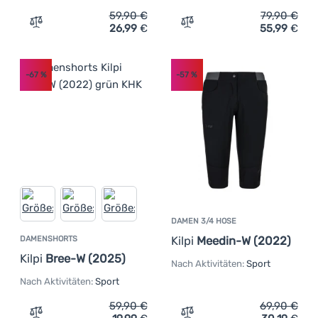
59,90
€
79,90
€
26,99
€
55,99
€
Zum Vergleich 'Herrenshorts Kilpi Alles' hinzufügen
Zum Vergleich 'Herren-Rad
-67
%
-57
%
DAMEN 3/4 HOSE
Kilpi
Meedin-W (2022)
DAMENSHORTS
Kilpi
Bree-W (2025)
Nach Aktivitäten:
Sport
Nach Aktivitäten:
Sport
59,90
€
69,90
€