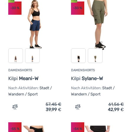
-30
%
-30
%
DAMENSHORTS
DAMENSHORTS
Kilpi
Meani-W
Kilpi
Sylane-W
Nach Aktivitäten:
Stadt /
Nach Aktivitäten:
Stadt /
Wandern / Sport
Wandern / Sport
57,45
€
61,56
€
39,99
€
42,99
€
Zum Vergleich 'Damenshorts Kilpi Meani-W' hinzufügen
Zum Vergleich 'Damenshort
-55
%
-54
%