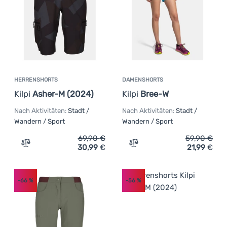
HERRENSHORTS
DAMENSHORTS
Kilpi
Asher-M (2024)
Kilpi
Bree-W
Nach Aktivitäten:
Stadt /
Nach Aktivitäten:
Stadt /
Wandern / Sport
Wandern / Sport
69,90
€
59,90
€
30,99
€
21,99
€
Zum Vergleich 'Herrenshorts Kilpi Asher-M (2024)' hinz
Zum Vergleich 'Damenshort
-66
%
-56
%