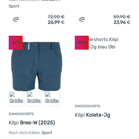
Sport
72,90
€
59,90
€
26,99
€
23,96
€
Zum Vergleich 'Damenshorts Kilpi Sylane' hinzufügen
Zum Vergleich 'Damenshort
-67
%
-55
%
KINDERSHORTS
Kilpi
Koleta-Jg
DAMENSHORTS
Kilpi
Bree-W (2025)
Nach Aktivitäten:
Sport