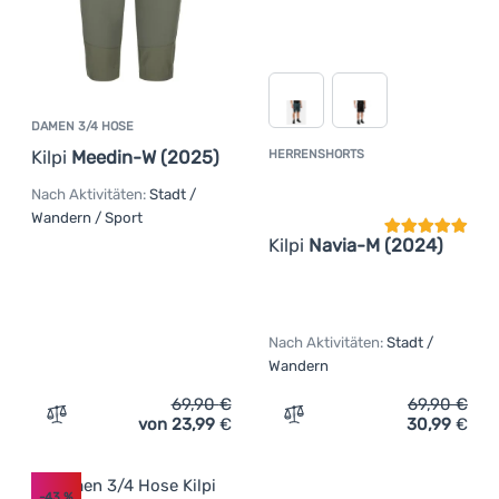
DAMEN 3/4 HOSE
Kilpi
Meedin-W (2025)
HERRENSHORTS
Kundenbewer
Nach Aktivitäten:
Stadt /
Wandern / Sport
Kilpi
Navia-M (2024)
Nach Aktivitäten:
Stadt /
Wandern
69,90
€
69,90
€
von 23,99
€
30,99
€
Zum Vergleich 'Damen 3/4 Hose Kilpi Meedin-W (2025)' 
Zum Vergleich 'Herrenshor
-43
%