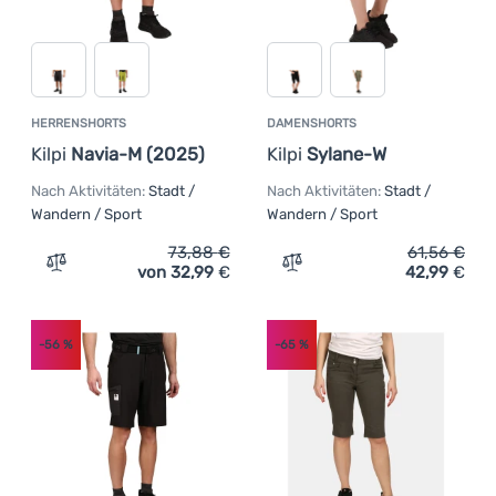
HERRENSHORTS
DAMENSHORTS
Kilpi
Navia-M (2025)
Kilpi
Sylane-W
Nach Aktivitäten:
Stadt /
Nach Aktivitäten:
Stadt /
Wandern / Sport
Wandern / Sport
73,88
€
61,56
€
von 32,99
€
42,99
€
Zum Vergleich 'Herrenshorts Kilpi Navia-M (2025)' hinz
Zum Vergleich 'Damenshort
-56
%
-65
%