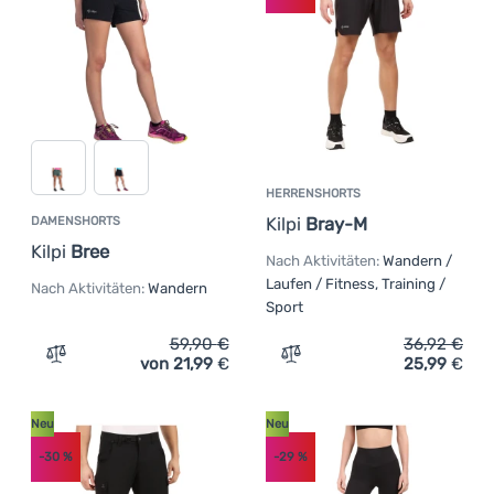
HERRENSHORTS
Kilpi
Bray-M
DAMENSHORTS
Kilpi
Bree
Nach Aktivitäten:
Wandern /
Laufen / Fitness, Training /
Nach Aktivitäten:
Wandern
Sport
59,90
€
36,92
€
von 21,99
€
25,99
€
Zum Vergleich 'Damenshorts Kilpi Bree' hinzufügen
Zum Vergleich 'Herrenshor
Neu
Neu
-30
%
-29
%