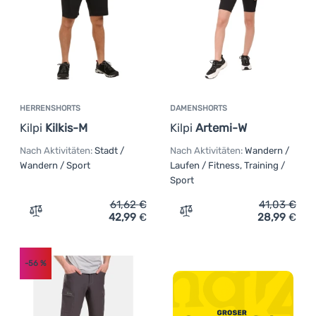
HERRENSHORTS
DAMENSHORTS
Kilpi
Kilkis-M
Kilpi
Artemi-W
Nach Aktivitäten:
Stadt /
Nach Aktivitäten:
Wandern /
Wandern / Sport
Laufen / Fitness, Training /
Sport
61,62
€
41,03
€
42,99
€
28,99
€
Zum Vergleich 'Herrenshorts Kilpi Kilkis-M' hinzufügen
Zum Vergleich 'Damenshort
-56
%