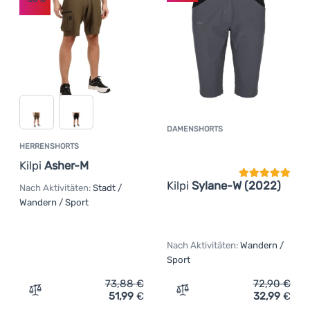
Anmelden /
Registrieren
DAMENSHORTS
Kundenbewer
HERRENSHORTS
Kilpi
Asher-M
Kilpi
Sylane-W (2022)
Nach Aktivitäten:
Stadt /
Wandern / Sport
Nach Aktivitäten:
Wandern /
Sport
73,88
€
72,90
€
51,99
€
32,99
€
Zum Vergleich 'Herrenshorts Kilpi Asher-M' hinzufügen
Zum Vergleich 'Damenshort