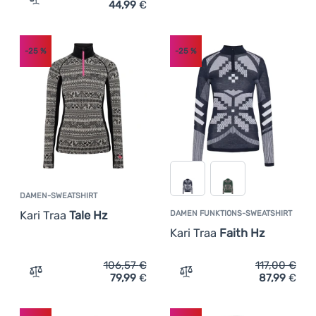
44,99
€
Zum Vergleich 'Damen-Sweatshirt Kari Traa Olga Fleece'
-25
%
-25
%
DAMEN-SWEATSHIRT
Kari Traa
Tale Hz
DAMEN FUNKTIONS-SWEATSHIRT
Kari Traa
Faith Hz
106,57
€
117,00
€
79,99
€
87,99
€
Zum Vergleich 'Damen-Sweatshirt Kari Traa Tale Hz' hin
Zum Vergleich 'Damen Funk