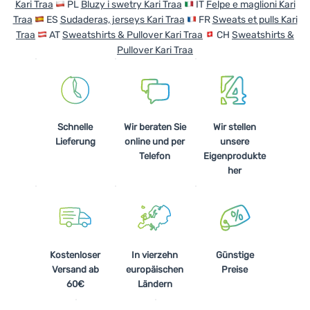
Kari Traa
PL
Bluzy i swetry Kari Traa
IT
Felpe e maglioni Kari
Traa
ES
Sudaderas, jerseys Kari Traa
FR
Sweats et pulls Kari
Traa
AT
Sweatshirts & Pullover Kari Traa
CH
Sweatshirts &
Pullover Kari Traa
Schnelle
Wir beraten Sie
Wir stellen
Lieferung
online und per
unsere
Telefon
Eigenprodukte
her
Kostenloser
In vierzehn
Günstige
Versand ab
europäischen
Preise
60€
Ländern