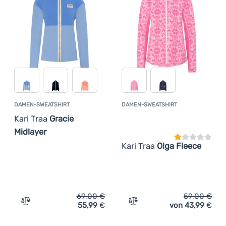
Anmelden /
Registrieren
DAMEN-SWEATSHIRT
DAMEN-SWEATSHIRT
Kundenbewer
Kari Traa
Gracie
Midlayer
Kari Traa
Olga Fleece
69,00
€
59,00
€
55,99
€
von 43,99
€
Zum Vergleich 'Damen-Sweatshirt Kari Traa Gracie Midla
Zum Vergleich 'Damen-Swea