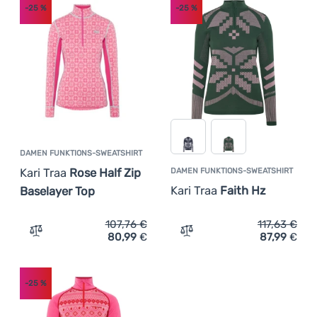
-25
%
-25
%
DAMEN FUNKTIONS-SWEATSHIRT
Kari Traa
Rose Half Zip
DAMEN FUNKTIONS-SWEATSHIRT
Kari Traa
Faith Hz
Baselayer Top
107,76
€
117,63
€
80,99
€
87,99
€
Zum Vergleich 'Damen Funktions-Sweatshirt Kari Traa Ro
Zum Vergleich 'Damen Funk
-25
%