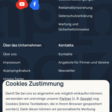
Reklamationsordnung
YouTube
Facebook
Datenschutzerklärung
Wartung und
Sicherheitshinweise
Über das Unternehmen
Kontakte
Über uns
Kontakte
Impressum
Angebote für Firmen und Vereine
4camping4nature
Newsletter
Unsere Tester
Cookies Zustimmung
Damit Sie bei uns so angenehm wie möglich einkaufen können,
verwenden wir und einige unserer
Partner
(z. B.
Google
) sog.
Auszeichnungen
Cookies (kleine Textdateien, die in Ihrem Browser gespeichert
werden). Dank dieser können wir personalisierte Werbung