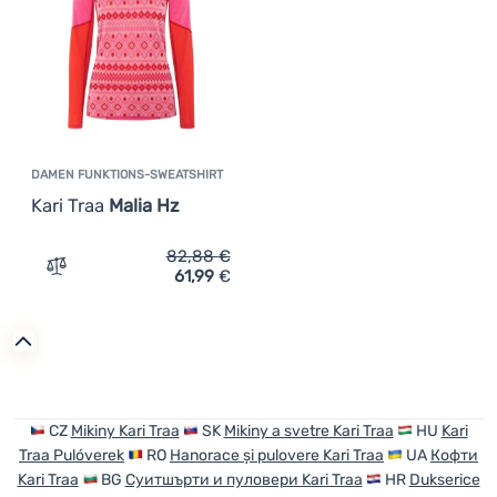
DAMEN FUNKTIONS-SWEATSHIRT
Kari Traa
Malia Hz
82,88
€
61,99
€
Zum Vergleich 'Damen Funktions-Sweatshirt Kari Traa Ma
CZ
Mikiny Kari Traa
SK
Mikiny a svetre Kari Traa
HU
Kari
Traa Pulóverek
RO
Hanorace și pulovere Kari Traa
UA
Кофти
Kari Traa
BG
Суитшърти и пуловери Kari Traa
HR
Dukserice