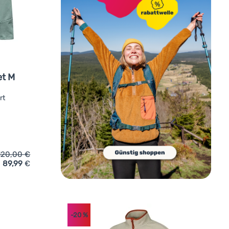
et M
rt
120,00
€
89,99
€
ket' hinzufügen
ktions-Sweatshirt Salewa Pedroc Pl 3 Jacket M' hinzufügen
-20
%