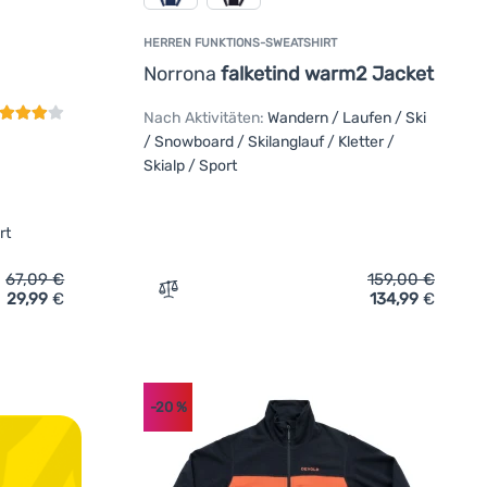
HERREN FUNKTIONS-SWEATSHIRT
undenbewertung
Norrona
falketind warm2 Jacket
Nach Aktivitäten:
Wandern / Laufen / Ski
/ Snowboard / Skilanglauf / Kletter /
Skialp / Sport
rt
67,09
€
159,00
€
29,99
€
134,99
€
atshirt Dare 2b Venture Fleece' hinzufügen
Zum Vergleich 'Herren Funktions-Sweatsh
-20
%