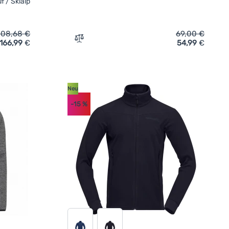
f / Skialp
208,68
€
69,00
€
166,99
€
54,99
€
e Devold Explorer Merino Jkt Man' hinzufügen
Zum Vergleich 'Herren-Sweatshirt Husky 
Neu
-15
%