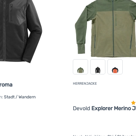
roma
HERRENJACKE
K
n:
Stadt / Wandern
Devold
Explorer Merino 