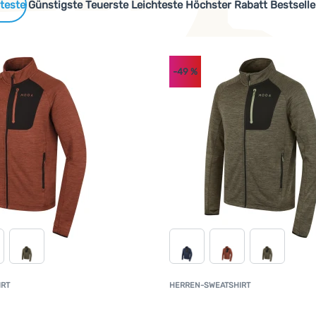
 Produkte
Günstigste
Teuerste
Leichteste
Höchster Rabatt
Bestselle
-49
%
cen oder recycelten Materialien hergestellt werden oder sind s
IRT
HERREN-SWEATSHIRT
Kundenbewertung
K