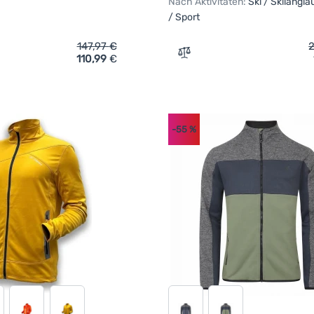
Nach Aktivitäten:
Ski / Skilanglau
/ Sport
147,97
€
110,99
€
ich 'Herrenjacke Salomon Chroma' hinzufügen
Zum Vergleich 'Herrenjack
-55
%