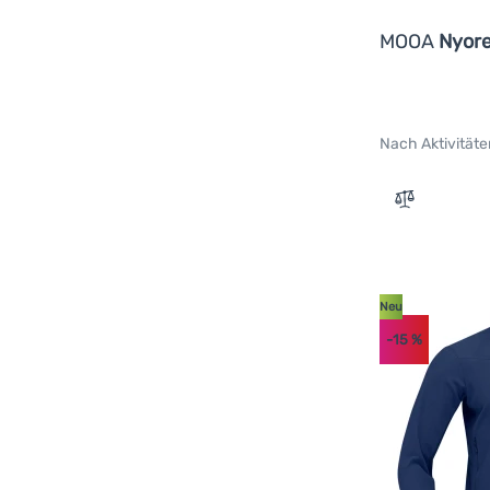
Hannah
(
5
)
100% Merinowolle
(
4
)
MOOA
Nyore
Helly Hansen
(
2
)
Bambus
(
3
)
Hi-Tec
(
6
)
Nylon
(
3
)
Husky
(
8
)
Polartec
(
3
)
Nach Aktivitäte
Icebreaker
(
1
)
DWR
(
2
)
Karpos
(
3
)
Polypropylen
(
2
)
Zum Vergle
Kilpi
(
10
)
Polarlite Grid
(
2
)
Loap
(
1
)
100% Baumwolle
(
1
)
Mammut
(
1
)
100% Nylon
(
1
)
Neu
Montane
(
2
)
G-1000® Eco
(
1
)
-15
%
Montura
(
1
)
NanoLoft
(
1
)
MOOA
(
5
)
Polyamidseide
(
1
)
Mountain Equipment
(
1
)
SuperDryntex
(
1
)
Norrona
(
5
)
Tecnostretch®
(
1
)
Northfinder
(
7
)