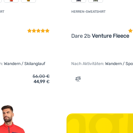
IRT
HERREN-SWEATSHIRT
Kundenbewertung
K
Dare 2b
Venture Fleece
n:
Wandern / Skilanglauf
Nach Aktivitäten:
Wandern / Spo
56,00
€
44,99
€
ich 'Herren-Sweatshirt Trimm Echo' hinzufügen
Zum Vergleich 'Herren-Swe