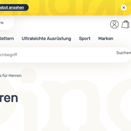
ebot ansehen
Benut
Wa
ns
N.
Entdecken
Anmelden
War
lettern
Ultraleichte Ausrüstung
Sport
Marken
ebot ansehen
Suchen
s für Herren
rren