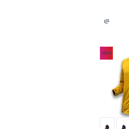
Zum Vergle
-20
%