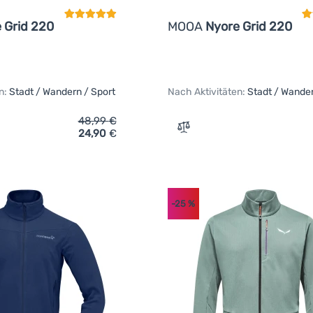
 Grid 220
MOOA
Nyore Grid 220
n:
Stadt / Wandern / Sport
Nach Aktivitäten:
Stadt / Wander
48,99
€
24,90
€
ich 'Herren-Sweatshirt MOOA Nyore Grid 220' hinzufügen
Zum Vergleich 'Herren-Sw
-25
%