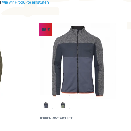
r
Wie wir Produkte einstufen
-55
%
o konzipiert, dass ihre Lebensdauer maximal verlängert wird un
HERREN-SWEATSHIRT
undenbewertung
Kundenbewertun