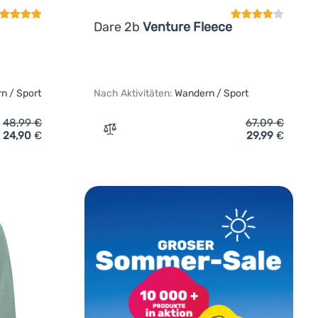
Dare 2b
Venture Fleece
n / Sport
Nach Aktivitäten:
Wandern / Sport
48,99
€
67,09
€
24,90
€
29,99
€
eatshirt MOOA Nyore Grid 220' hinzufügen
Zum Vergleich 'Herren-Sweatshirt Dare 2b