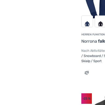
Thermo Grid
(
1
)
Ortovox
(
3
)
Wolle
(
1
)
Patagonia
(
4
)
Polarlite Stripes
(
1
)
Progress
(
5
)
Salewa
(
4
)
HERREN FUNKTION
Salomon
(
1
)
Norrona
fal
Sensor
(
3
)
Silvini
(
4
)
Nach Aktivitäte
/ Snowboard / Sk
The North Face
(
2
)
Skialp / Sport
Trespass
(
2
)
Zum Vergle
-25
%