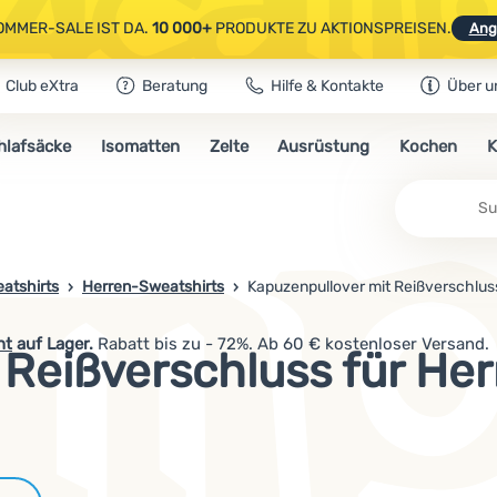
OMMER-SALE IST DA.
10 000+
PRODUKTE ZU AKTIONSPREISEN.
Ang
Club eXtra
Beratung
Hilfe & Kontakte
Über u
AUSGEWÄHLTE CAMPING- & WANDERAUSRÜSTUNG.
CODE
OUT10
NUTZE
hlafsäcke
Isomatten
Zelte
Ausrüstung
Kochen
K
OMMER-SALE IST DA.
10 000+
PRODUKTE ZU AKTIONSPREISEN.
Ang
atshirts
Herren-Sweatshirts
Kapuzenpullover mit Reißverschlus
nt
auf Lager.
Rabatt bis zu - 72%. Ab 60 € kostenloser Versand.
 Reißverschluss für He
Marken