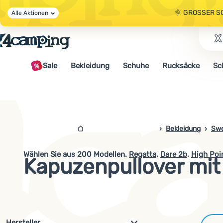
🌞 GROSSER S
Alle Aktionen
🤫 - 10 % AUF 
Sale
Bekleidung
Schuhe
Rucksäcke
Sc
🌞 GROSSER S
4campingshop.de
Bekleidung
Swe
Wählen Sie aus
200
Modellen.
Regatta
,
Dare 2b
,
High Poi
Kapuzenpullover mit
Filterung nach Parametern und 
Hersteller