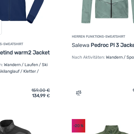
HERREN FUNKTIONS-SWEATSHIRT
Salewa
Pedroc Pl 3 Jack
S-SWEATSHIRT
ketind warm2 Jacket
Nach Aktivitäten:
Wandern / Spo
n:
Wandern / Laufen / Ski
ilanglauf / Kletter /
159,00
€
134,99
€
ich 'Herren Funktions-Sweatshirt Norrona falketind warm2 Jac
Zum Vergleich 'Herren Fun
-20
%