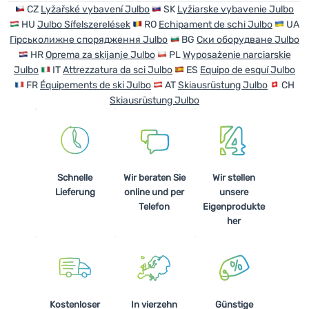
CZ
Lyžařské vybavení Julbo
SK
Lyžiarske vybavenie Julbo
HU
Julbo Sífelszerelések
RO
Echipament de schi Julbo
UA
Anmelden /
Гірськолижне спорядження Julbo
BG
Ски оборудване Julbo
Registrieren
HR
Oprema za skijanje Julbo
PL
Wyposażenie narciarskie
Julbo
IT
Attrezzatura da sci Julbo
ES
Equipo de esquí Julbo
FR
Équipements de ski Julbo
AT
Skiausrüstung Julbo
CH
Skiausrüstung Julbo
Schnelle
Wir beraten Sie
Wir stellen
Lieferung
online und per
unsere
Telefon
Eigenprodukte
her
Kostenloser
In vierzehn
Günstige