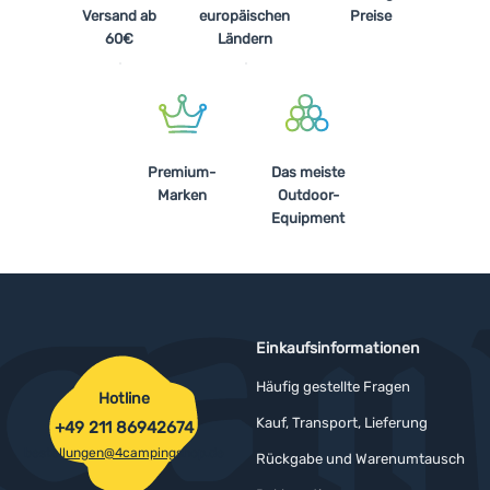
Versand ab
europäischen
Preise
60€
Ländern
Premium-
Das meiste
Marken
Outdoor-
Equipment
Einkaufsinformationen
Häufig gestellte Fragen
Hotline
Kauf, Transport, Lieferung
+49 211 86942674
bestellungen@4campingshop.de
Rückgabe und Warenumtausch