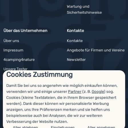
Wartung und
Sicherheitshinweise
Über das Unternehmen
Kontakte
Über uns
Kontakte
Impressum
Angebote für Firmen und Vereine
4camping4nature
Newsletter
Unsere Tester
Cookies Zustimmung
Damit Sie bei uns so angenehm wie möglich einkaufen können,
verwenden wir und einige unserer
Partner
(z. B.
Google
) sog.
Auszeichnungen
Cookies (kleine Textdateien, die in Ihrem Browser gespeichert
werden). Dank dieser können wir personalisierte Werbung
anzeigen, uns Ihre Präferenzen merken und sie helfen uns
beispielsweise auch bei Analysen, die wir zur weiteren
Verbesserung der Website nutzen.
Alles ablehnen
Einstellungen
Alles annehmen