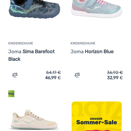
Anmelden /
Registrieren
KINDERSCHUHE
KINDERSCHUHE
Joma
Sima Barefoot
Joma
Horizon Blue
Black
54,17
€
36,92
€
46,99
€
32,99
€
Zum Vergleich 'Kinderschuhe Joma Sima Barefoot Black'
Zum Vergleich 'Kindersch
Neu