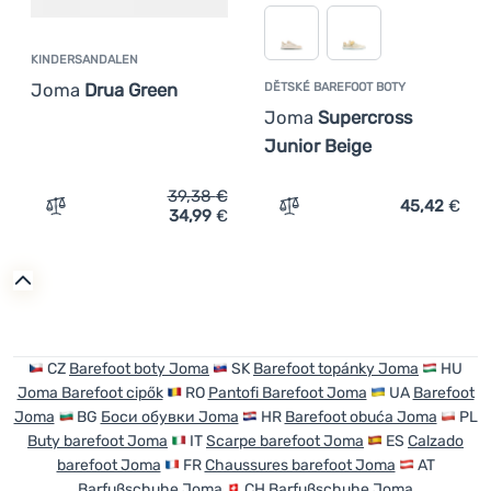
KINDERSANDALEN
Joma
Drua Green
DĚTSKÉ BAREFOOT BOTY
Joma
Supercross
Junior Beige
39,38
€
45,42
€
34,99
€
Zum Vergleich 'Kindersandalen Joma Drua Green' hinzu
Zum Vergleich 'Dětské ba
CZ
Barefoot boty Joma
SK
Barefoot topánky Joma
HU
Joma Barefoot cipők
RO
Pantofi Barefoot Joma
UA
Barefoot
Joma
BG
Боси обувки Joma
HR
Barefoot obuća Joma
PL
Buty barefoot Joma
IT
Scarpe barefoot Joma
ES
Calzado
barefoot Joma
FR
Chaussures barefoot Joma
AT
Barfußschuhe Joma
CH
Barfußschuhe Joma