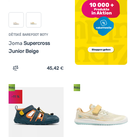
DĚTSKÉ BAREFOOT BOTY
Joma
Supercross
Junior Beige
45,42
€
Zum Vergleich 'Dětské barefoot boty Joma Supercross J
Neu
Neu
-11
%