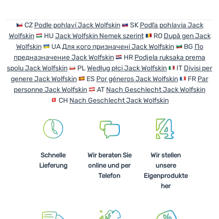
Anmelden /
CZ
Podle pohlaví Jack Wolfskin
SK
Podľa pohlavia Jack
Registrieren
Wolfskin
HU
Jack Wolfskin Nemek szerint
RO
După gen Jack
Wolfskin
UA
Для кого призначені Jack Wolfskin
BG
По
предназначение Jack Wolfskin
HR
Podjela ruksaka prema
spolu Jack Wolfskin
PL
Według płci Jack Wolfskin
IT
Divisi per
genere Jack Wolfskin
ES
Por géneros Jack Wolfskin
FR
Par
personne Jack Wolfskin
AT
Nach Geschlecht Jack Wolfskin
CH
Nach Geschlecht Jack Wolfskin
Schnelle
Wir beraten Sie
Wir stellen
Lieferung
online und per
unsere
Telefon
Eigenprodukte
her