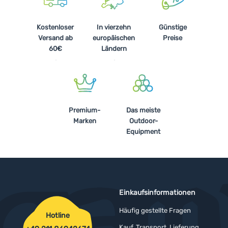
Kostenloser
In vierzehn
Günstige
Versand ab
europäischen
Preise
60€
Ländern
Premium-
Das meiste
Marken
Outdoor-
Equipment
Einkaufsinformationen
Häufig gestellte Fragen
Hotline
Kauf, Transport, Lieferung