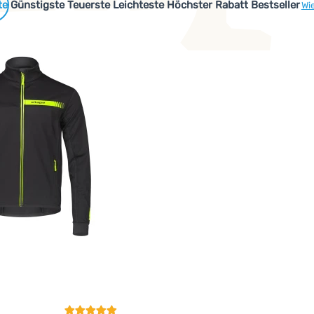
 Produkte
Günstigste
Teuerste
Leichteste
Höchster Rabatt
Bestseller
Wi
Kundenbewertung