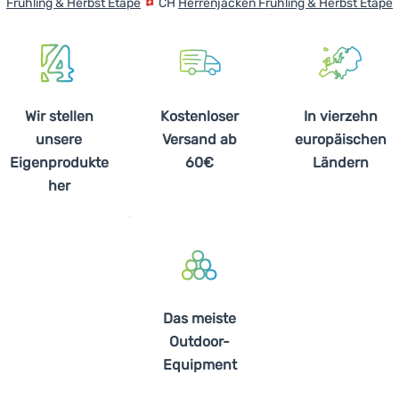
Frühling & Herbst Etape
CH
Herrenjacken Frühling & Herbst Etape
Wir stellen
Kostenloser
In vierzehn
unsere
Versand ab
europäischen
Eigenprodukte
60€
Ländern
her
Das meiste
Outdoor-
Equipment