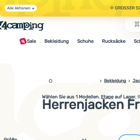
🌞 GROSSER S
Alle Aktionen
🤫 - 10 % AUF 
Sale
Bekleidung
Schuhe
Rucksäcke
Sc
🌞 GROSSER S
4campingshop.de
Bekleidung
Jac
Wählen Sie aus
1
Modellen.
Etape
auf Lager.
R
Herrenjacken Fr
Filterung nach Parametern und 
Größe