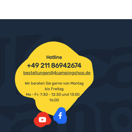
Hotline
+49 211 86942674
bestellungen@4campingshop.de
Wir beraten Sie gerne von Montag
bis Freitag
Mo - Fr: 7:30 - 12:30 und 13:00 -
16:00
Facebook