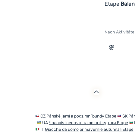
Etape
Balan
Nach Aktivitäte
Zum Vergle
CZ
Pánské jarní a podzimní bundy Etape
SK
Pán
UA
Чоловічі весняні та осінні куртки Etape
IT
Giacche da uomo primaverili e autunnali Etape