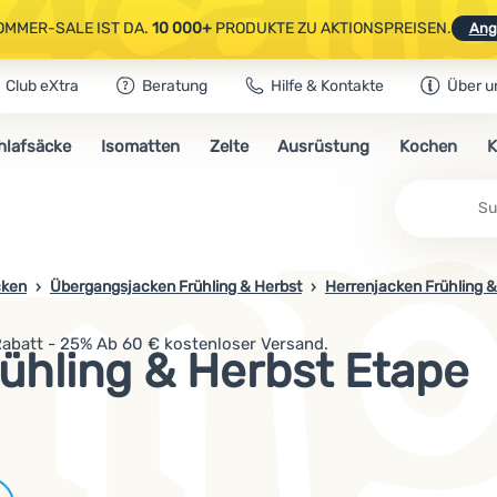
OMMER-SALE IST DA.
10 000+
PRODUKTE ZU AKTIONSPREISEN.
Ang
Club eXtra
Beratung
Hilfe & Kontakte
Über u
AUSGEWÄHLTE CAMPING- & WANDERAUSRÜSTUNG.
CODE
OUT10
NUTZE
hlafsäcke
Isomatten
Zelte
Ausrüstung
Kochen
K
OMMER-SALE IST DA.
10 000+
PRODUKTE ZU AKTIONSPREISEN.
Ang
ken
Übergangsjacken Frühling & Herbst
Herrenjacken Frühling &
abatt - 25% Ab 60 € kostenloser Versand.
ühling & Herbst Etape
Marken