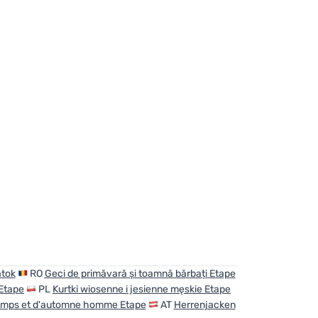
átok
RO
Geci de primăvară și toamnă bărbați Etape
Etape
PL
Kurtki wiosenne i jesienne męskie Etape
temps et d'automne homme Etape
AT
Herrenjacken