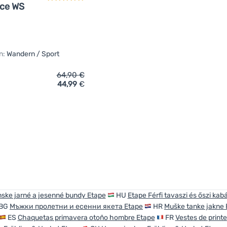
ce WS
n:
Wandern / Sport
64,90
€
44,99
€
ich 'Herrenjacke Etape Balance WS' hinzufügen
ske jarné a jesenné bundy Etape
HU
Etape Férfi tavaszi és őszi kab
BG
Мъжки пролетни и есенни якета Etape
HR
Muške tanke jakne 
ES
Chaquetas primavera otoño hombre Etape
FR
Vestes de prin