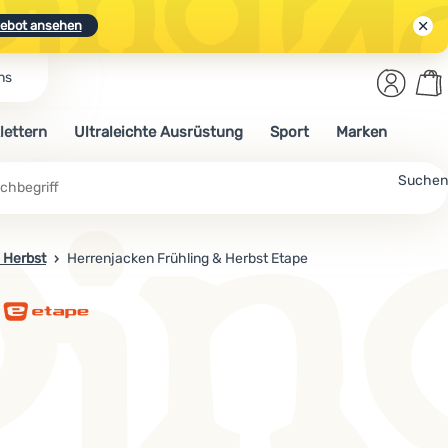
ebot ansehen
Benut
Wa
ns
N.
Entdecken
Anmelden
War
lettern
Ultraleichte Ausrüstung
Sport
Marken
ebot ansehen
Suchen
 Herbst
Herrenjacken Frühling & Herbst Etape