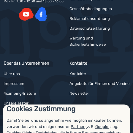
Mo - Fr: 7:30 - 12:30 und 13:00 - 16:00
Geschäftsbedingungen
Reklamationsordnung
YouTube
Facebook
Datenschutzerklärung
Wartung und
Sicherheitshinweise
Über das Unternehmen
Kontakte
Über uns
Kontakte
Impressum
Angebote für Firmen und Vereine
4camping4nature
Newsletter
Unsere Tester
Cookies Zustimmung
Damit Sie bei uns so angenehm wie möglich einkaufen können,
verwenden wir und einige unserer
Partner
(z. B.
Google
) sog.
Auszeichnungen
Cookies (kleine Textdateien, die in Ihrem Browser gespeichert