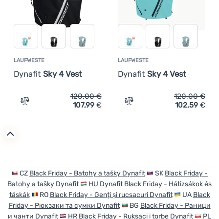
LAUFWESTE
LAUFWESTE
Dynafit
Sky 4 Vest
Dynafit
Sky 4 Vest
120,00
€
120,00
€
107,99
€
102,59
€
Zum Vergleich 'Laufweste Dynafit Sky 4 Vest' hinzufüge
Zum Vergleich 'Laufweste 
CZ
Black Friday - Batohy a tašky Dynafit
SK
Black Friday -
Batohy a tašky Dynafit
HU
Dynafit Black Friday - Hátizsákok és
táskák
RO
Black Friday - Genți și rucsacuri Dynafit
UA
Black
Friday - Рюкзаки та сумки Dynafit
BG
Black Friday - Раници
и чанти Dynafit
HR
Black Friday - Ruksaci i torbe Dynafit
PL