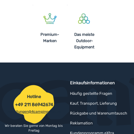
Premium-
Das meiste
Marken
Outdoor-
Equipment
Einkaufsinformationen
Häufig gestellte Fragen
Hotline
Kauf, Transport, Lieferung
+49 211 86942674
bestellungen@4campingshop.de
Rückgabe und Warenumtausch
Reklamation
Wir beraten Sie gerne von Montag bis
Freitag
Kundenprogramm eXtra