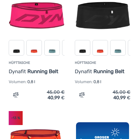
Anmelden /
Registrieren
HÜFTTASCHE
HÜFTTASCHE
Dynafit
Running Belt
Dynafit
Running Belt
Volumen:
0,8 l
Volumen:
0,8 l
45,00
€
45,00
€
40,99
€
40,99
€
Zum Vergleich 'Hüfttasche Dynafit Running Belt' hinzuf
Zum Vergleich 'Hüfttasche
-13
%