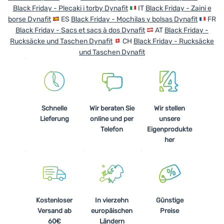
Black Friday - Plecaki i torby Dynafit
IT
Black Friday - Zaini e
borse Dynafit
ES
Black Friday - Mochilas y bolsas Dynafit
FR
Black Friday - Sacs et sacs à dos Dynafit
AT
Black Friday -
Rucksäcke und Taschen Dynafit
CH
Black Friday - Rucksäcke
und Taschen Dynafit
Schnelle
Wir beraten Sie
Wir stellen
Lieferung
online und per
unsere
Telefon
Eigenprodukte
her
Kostenloser
In vierzehn
Günstige
Versand ab
europäischen
Preise
60€
Ländern