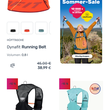
HÜFTTASCHE
Dynafit
Running Belt
Volumen:
0,8 l
45,00
€
38,99
€
Zum Vergleich 'Hüfttasche Dynafit Running Belt' hinzuf
-10
%
-15
%