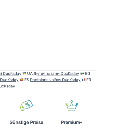
zufügen
pii DucKsday
UA
Дитячі штани DucKsday
BG
o DucKsday
ES
Pantalones niños DucKsday
FR
DucKsday
Günstige Preise
Premium-