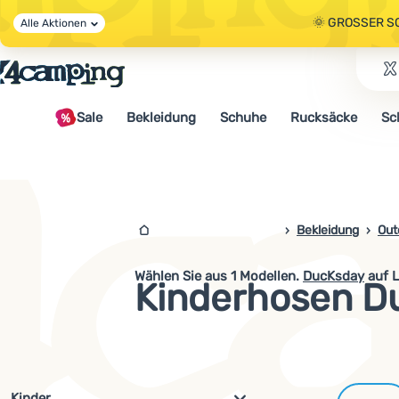
🌞 GROSSER S
Alle Aktionen
🤫 - 10 % AUF 
Sale
Bekleidung
Schuhe
Rucksäcke
Sc
🌞 GROSSER S
4campingshop.de
Bekleidung
Out
Wählen Sie aus
1
Modellen.
DucKsday
auf L
Kinderhosen D
Filterung nach Parametern und 
Kinder