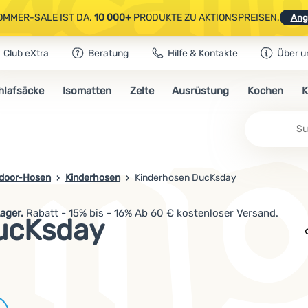
OMMER-SALE IST DA.
10 000+
PRODUKTE ZU AKTIONSPREISEN.
Ang
Club eXtra
Beratung
Hilfe & Kontakte
Über u
AUSGEWÄHLTE CAMPING- & WANDERAUSRÜSTUNG.
CODE
OUT10
NUTZE
hlafsäcke
Isomatten
Zelte
Ausrüstung
Kochen
K
OMMER-SALE IST DA.
10 000+
PRODUKTE ZU AKTIONSPREISEN.
Ang
door-Hosen
Kinderhosen
Kinderhosen DucKsday
ager.
Rabatt - 15% bis - 16% Ab 60 € kostenloser Versand.
ucKsday
Marken