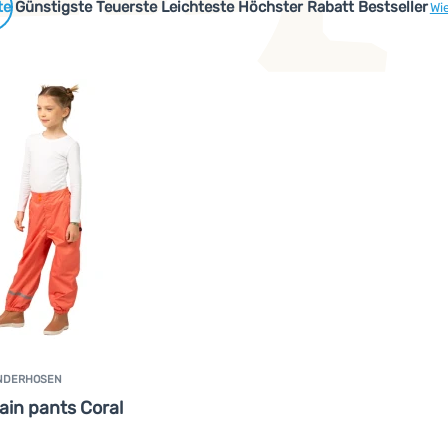
 Produkte
Günstigste
Teuerste
Leichteste
Höchster Rabatt
Bestseller
Wi
cen oder recycelten Materialien hergestellt werden oder sind s
INDERHOSEN
ain pants Coral