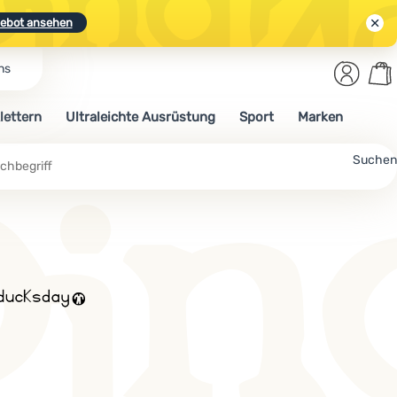
ebot ansehen
Benut
Wa
ns
N.
Entdecken
Anmelden
War
lettern
Ultraleichte Ausrüstung
Sport
Marken
ebot ansehen
Suchen