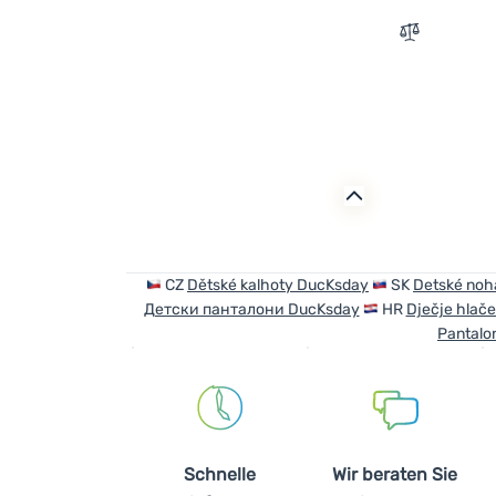
Zum Vergle
CZ
Dětské kalhoty DucKsday
SK
Detské noh
Детски панталони DucKsday
HR
Dječje hlač
Pantalo
Schnelle
Wir beraten Sie