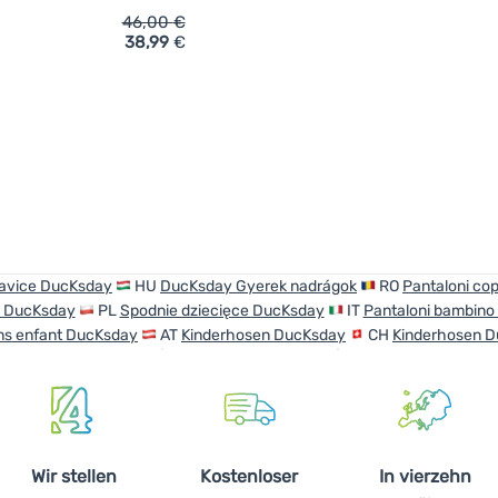
46,00
€
38,99
€
ich 'Wasserdichte Kinderhosen DucKsday Rain pants Coral' hin
avice DucKsday
HU
DucKsday Gyerek nadrágok
RO
Pantaloni co
e DucKsday
PL
Spodnie dziecięce DucKsday
IT
Pantaloni bambin
ns enfant DucKsday
AT
Kinderhosen DucKsday
CH
Kinderhosen 
Wir stellen
Kostenloser
In vierzehn