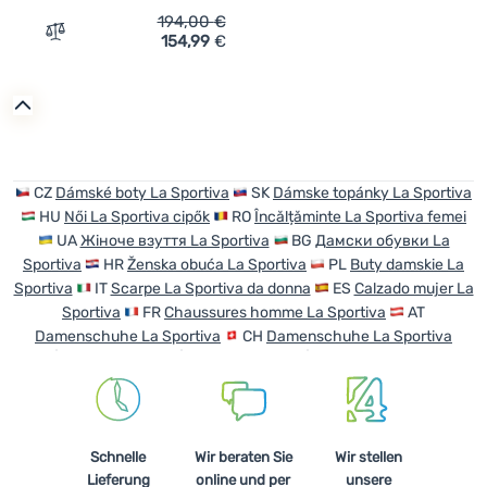
194,00
€
154,99
€
Zum Vergleich 'Damenschuhe La Sportiva TX4 Evo Woma
CZ
Dámské boty La Sportiva
SK
Dámske topánky La Sportiva
HU
Női La Sportiva cipők
RO
Încălțăminte La Sportiva femei
UA
Жіноче взуття La Sportiva
BG
Дамски обувки La
Sportiva
HR
Ženska obuća La Sportiva
PL
Buty damskie La
Sportiva
IT
Scarpe La Sportiva da donna
ES
Calzado mujer La
Sportiva
FR
Chaussures homme La Sportiva
AT
Damenschuhe La Sportiva
CH
Damenschuhe La Sportiva
Schnelle
Wir beraten Sie
Wir stellen
Lieferung
online und per
unsere