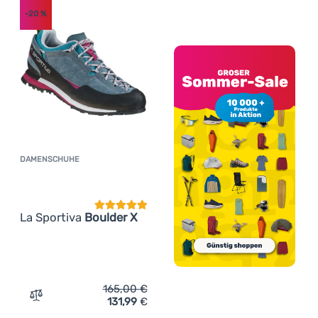
-20
%
DAMENSCHUHE
Kundenbewertung
La Sportiva
Boulder X
165,00
€
131,99
€
Zum Vergleich 'Damenschuhe La Sportiva Boulder X' hin