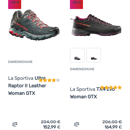
-25
%
-20
%
DAMENSCHUHE
Kundenbewertung
DAMENSCHUHE
Kundenbewer
La Sportiva
Ultra
Raptor II Leather
La Sportiva
TX4 Evo
Woman GTX
Woman GTX
204,00
€
206,00
€
152,99
€
164,99
€
Zum Vergleich 'Damenschuhe La Sportiva Ultra Raptor I
Zum Vergleich 'Damensch