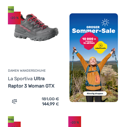
Neu
-20
%
DAMEN WANDERSCHUHE
La Sportiva
Ultra
Raptor 3 Woman GTX
181,00
€
144,99
€
Zum Vergleich 'Damen Wanderschuhe La Sportiva Ultra 
Neu
-20
%