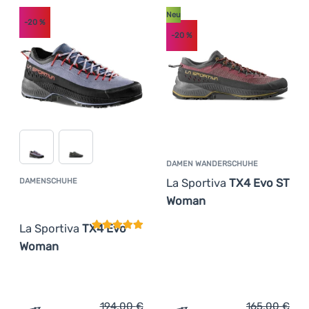
Neu
-20
%
-20
%
DAMEN WANDERSCHUHE
La Sportiva
TX4 Evo ST
DAMENSCHUHE
Kundenbewertung
Woman
La Sportiva
TX4 Evo
Woman
194,00
€
165,00
€