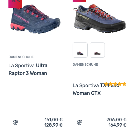
-20
%
DAMENSCHUHE
La Sportiva
Ultra
DAMENSCHUHE
Kundenbewer
Raptor 3 Woman
La Sportiva
TX4 Evo
Woman GTX
161,00
€
206,00
€
128,99
€
164,99
€
Zum Vergleich 'Damenschuhe La Sportiva Ultra Raptor 
Zum Vergleich 'Damensch