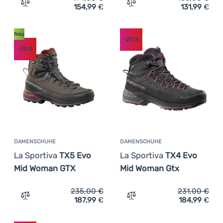
154,99
€
131,99
€
Zum Vergleich 'Damenschuhe La Sportiva TX4 Evo Woma
Zum Vergleich 'Damen Wa
Neu
-20
%
-20
%
DAMENSCHUHE
DAMENSCHUHE
La Sportiva
TX5 Evo
La Sportiva
TX4 Evo
Mid Woman GTX
Mid Woman Gtx
235,00
€
231,00
€
187,99
€
184,99
€
Zum Vergleich 'Damenschuhe La Sportiva TX5 Evo Mid 
Zum Vergleich 'Damenschu