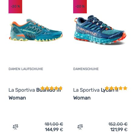
-20
%
-20
%
Anmelden /
Registrieren
DAMEN LAUFSCHUHE
DAMENSCHUHE
Kundenbewertung
Kundenbewer
La Sportiva
Bushido III
La Sportiva
Lycan II
Woman
Woman
181,00
€
152,00
€
144,99
€
121,99
€
Zum Vergleich 'Damen Laufschuhe La Sportiva Bushido I
Zum Vergleich 'Damenschu