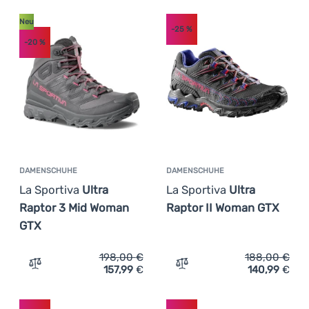
Neu
-25
%
-20
%
DAMENSCHUHE
DAMENSCHUHE
La Sportiva
Ultra
La Sportiva
Ultra
Raptor 3 Mid Woman
Raptor II Woman GTX
GTX
198,00
€
188,00
€
157,99
€
140,99
€
Zum Vergleich 'Damenschuhe La Sportiva Ultra Raptor 
Zum Vergleich 'Damenschu