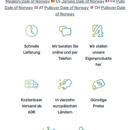
Maglioni Dale of Norway
ES
Jerséis Dale of Norway
FR
Pulls
Dale of Norway
AT
Pullover Dale of Norway
CH
Pullover Dale
of Norway
Schnelle
Wir beraten Sie
Wir stellen
Lieferung
online und per
unsere
Telefon
Eigenprodukte
her
Kostenloser
In vierzehn
Günstige
Versand ab
europäischen
Preise
60€
Ländern