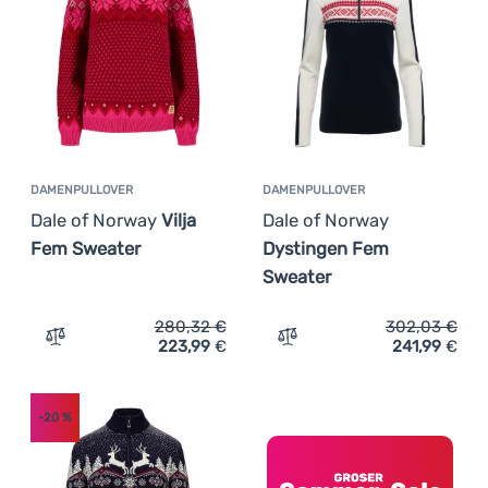
Anmelden /
Registrieren
DAMENPULLOVER
DAMENPULLOVER
Dale of Norway
Vilja
Dale of Norway
Fem Sweater
Dystingen Fem
Sweater
280,32
€
302,03
€
223,99
€
241,99
€
Zum Vergleich 'Damenpullover Dale of Norway Vilja Fem
Zum Vergleich 'Damenpull
-20
%