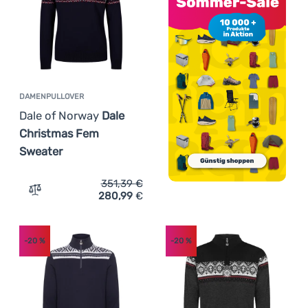
DAMENPULLOVER
Dale of Norway
Dale
Christmas Fem
Sweater
351,39
€
280,99
€
Zum Vergleich 'Damenpullover Dale of Norway Dale Chri
-20
%
-20
%