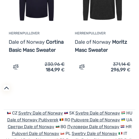
HERRENPULLOVER
HERRENPULLOVER
Dale of Norway
Cortina
Dale of Norway
Moritz
Basic Masc Sweater
Masc Sweater
230,96
€
371,14
€
184,99
€
296,99
€
Zum Vergleich 'Herrenpullover Dale of Norway Cortina B
Zum Vergleich 'Herrenpull
CZ
Svetry Dale of Norway
SK
Svetre Dale of Norway
HU
Dale of Norway Pulóverek
RO
Pulovere Dale of Norway
UA
Светри Dale of Norway
BG
Пуловери Dale of Norway
HR
Puloveri Dale of Norway
PL
Swetry Dale of Norway
IT