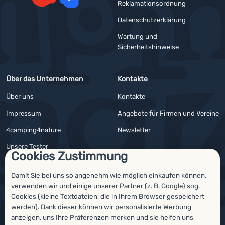
Reklamationsordnung
YouTube
Facebook
Datenschutzerklärung
Wartung und
Sicherheitshinweise
Über das Unternehmen
Kontakte
Über uns
Kontakte
Impressum
Angebote für Firmen und Vereine
4camping4nature
Newsletter
Unsere Tester
Cookies Zustimmung
Damit Sie bei uns so angenehm wie möglich einkaufen können,
verwenden wir und einige unserer
Partner
(z. B.
Google
) sog.
Auszeichnungen
Cookies (kleine Textdateien, die in Ihrem Browser gespeichert
werden). Dank dieser können wir personalisierte Werbung
anzeigen, uns Ihre Präferenzen merken und sie helfen uns