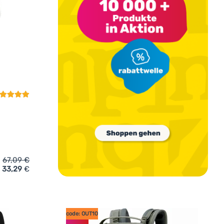
undenbewertung
67,09
€
33,29
€
Dakine 365 PACK 21L' hinzufügen
code: OUT10