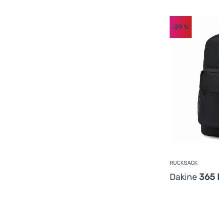
-29
%
RUCKSACK
Dakine
365 