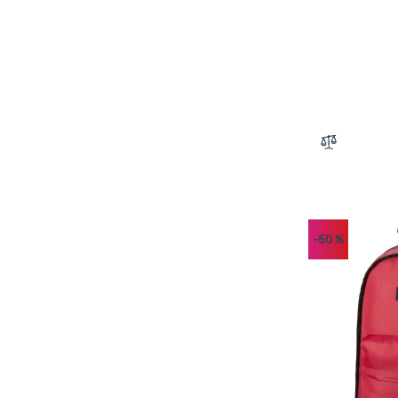
Zum Vergle
-50
%