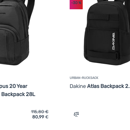
-30
%
URBAN-RUCKSACK
us 20 Year
Dakine
Atlas Backpack 2.
y Backpack 28L
115,80
€
80,99
€
ich 'Rucksack Dakine Campus 20 Year Anniversary Backpack 28
Zum Vergleich 'Urban-Ruck