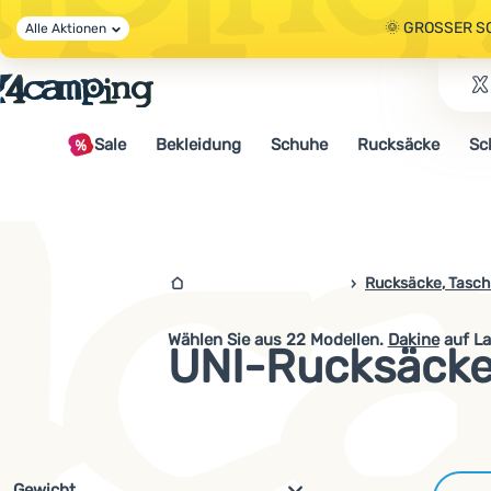
🌞 GROSSER S
Alle Aktionen
🤫 - 10 % AUF 
Sale
Bekleidung
Schuhe
Rucksäcke
Sc
🌞 GROSSER S
4campingshop.de
Rucksäcke, Tasch
Wählen Sie aus
22
Modellen.
Dakine
auf La
UNI-Rucksäcke
Filterung nach Parametern und 
Gewicht