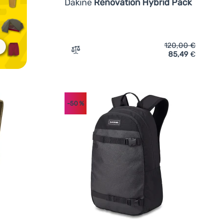
Dakine
Renovation Hybrid Pack
120,00
€
85,49
€
Zum Vergleich 'Rucksack Dakine Renovati
-50
%