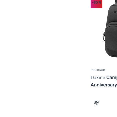
-30
%
RUCKSACK
Dakine
Camp
Anniversar
Zum Vergle