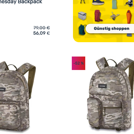
esday Backpack
79,00
€
56,09
€
ich 'Rucksack Dakine Wednesday Backpack 21L' hinzufügen
-52
%