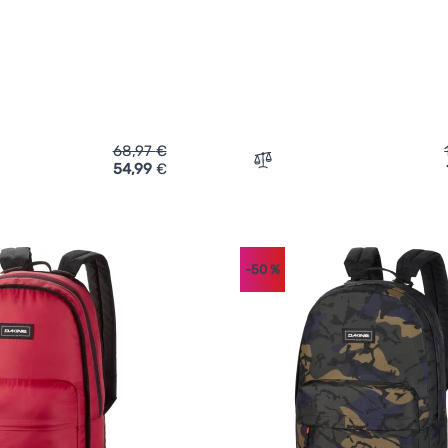
68,97
€
54,99
€
ich 'Rucksack Dakine Tardy Slip Backpack 25L' hinzufügen
Zum Vergleich 'Rucksack D
-50
%