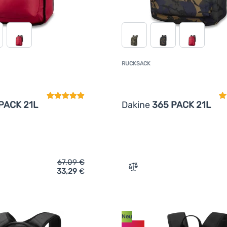
RUCKSACK
Kundenbewertung
K
PACK 21L
Dakine
365 PACK 21L
67,09
€
33,29
€
ich 'Rucksack Dakine 365 PACK 21L' hinzufügen
Zum Vergleich 'Rucksack 
Neu