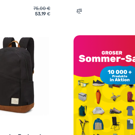
75,00
€
53,19
€
ich 'Rucksack Dakine 365 Backpack 28L' hinzufügen
Zum Vergleich 'Rucksack 