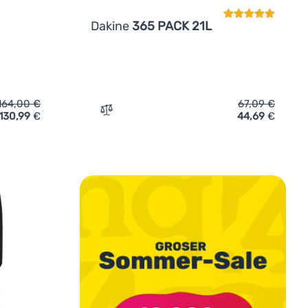
Dakine
365 PACK 21L
164,00
€
67,09
€
130,99
€
44,69
€
akine Split Adventure 28L' hinzufügen
Zum Vergleich 'Rucksack Dakine 365 PACK