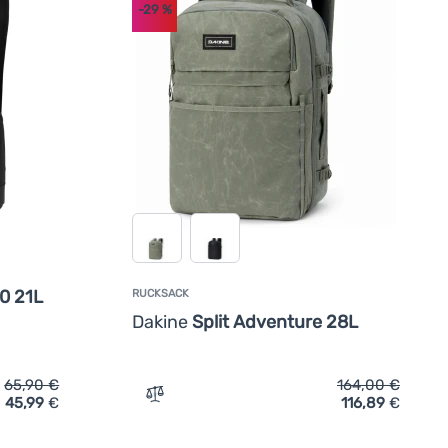
-29
%
0 21L
RUCKSACK
Dakine
Split Adventure 28L
65,90
€
164,00
€
45,99
€
116,89
€
L' hinzufügen
sack Dakine Atlas Backpack 2.0 21L' hinzufügen
Zum Vergleich 'Rucksack Dakine Split Adv