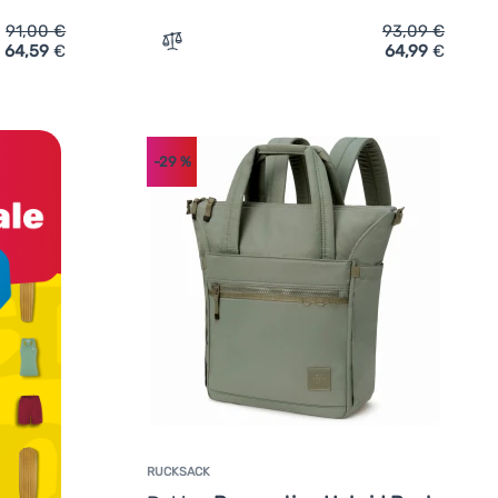
91,00
€
93,09
€
64,59
€
64,99
€
Dakine 365 Backpack Cooler' hinzufügen
Zum Vergleich 'Rucksack Dakine Campus 
-29
%
RUCKSACK