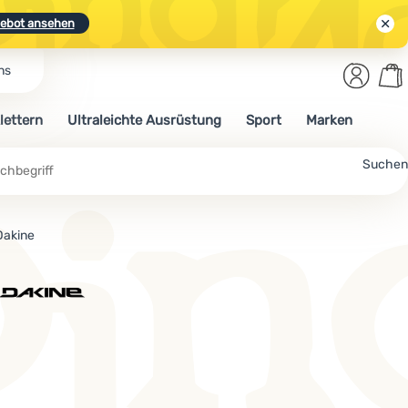
ebot ansehen
Benut
Wa
ns
N.
Entdecken
Anmelden
War
lettern
Ultraleichte Ausrüstung
Sport
Marken
ebot ansehen
Suchen
Dakine