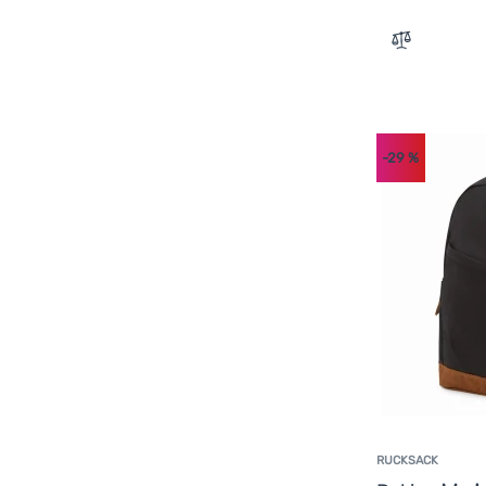
Zum Vergle
-29
%
RUCKSACK