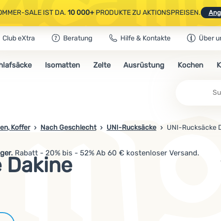
OMMER-SALE IST DA.
10 000+
PRODUKTE ZU AKTIONSPREISEN.
Ang
Club eXtra
Beratung
Hilfe & Kontakte
Über u
AUSGEWÄHLTE CAMPING- & WANDERAUSRÜSTUNG.
CODE
OUT10
NUTZE
hlafsäcke
Isomatten
Zelte
Ausrüstung
Kochen
K
OMMER-SALE IST DA.
10 000+
PRODUKTE ZU AKTIONSPREISEN.
Ang
en, Koffer
Nach Geschlecht
UNI-Rucksäcke
UNI-Rucksäcke 
ger.
Rabatt - 20% bis - 52% Ab 60 € kostenloser Versand.
 Dakine
Marken