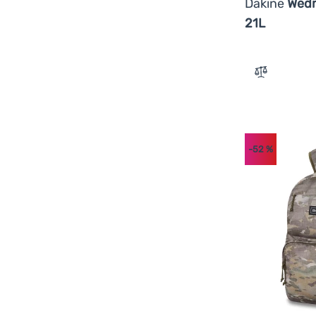
Dakine
Wedn
21L
Zum Vergle
-52
%