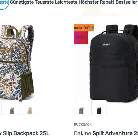
 Produkte
Günstigste
Teuerste
Leichteste
Höchster Rabatt
Bestseller
code: OUT10
-20
%
gewicht von den Schultern auf das Becken zu verteilen. Ein hoch
nd dem Rucksack. Die Luft kann frei zirkulieren, was die Rück
cen oder recycelten Materialien hergestellt werden oder sind s
RUCKSACK
y Slip Backpack 25L
Dakine
Split Adventure 