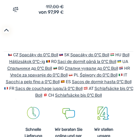
117,00
€
von 97,99
€
Zum Vergleich 'Schlafsack Boll Bora plus SF' hinzufügen
Anmelden /
Registrieren
CZ
Spacáky do 0°C Boll
SK
Spacáky do 0°C Boll
HU
Boll
Hálózsákok 0°C-ig
RO
Saci de dormit până la 0°C Boll
UA
Спальники до 0°C Boll
BG
Спални чували до 0°C Boll
HR
Vreće za spavanje do 0°C Boll
PL
Śpiwory do 0°C Boll
IT
Sacchi a pelo fino a 0°C Boll
ES
Sacos de dormir hasta 0°C Boll
FR
Sacs de couchage jusqu'à 0°C Boll
AT
Schlafsäcke bis 0°C
Boll
CH
Schlafsäcke bis 0°C Boll
Schnelle
Wir beraten Sie
Wir stellen
Lieferung
online und per
unsere