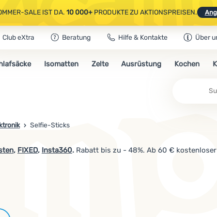
OMMER-SALE IST DA.
10 000+
PRODUKTE ZU AKTIONSPREISEN.
Ang
Club eXtra
Beratung
Hilfe & Kontakte
Über u
AUSGEWÄHLTE CAMPING- & WANDERAUSRÜSTUNG.
CODE
OUT10
NUTZE
hlafsäcke
Isomatten
Zelte
Ausrüstung
Kochen
K
OMMER-SALE IST DA.
10 000+
PRODUKTE ZU AKTIONSPREISEN.
Ang
ktronik
Selfie-Sticks
sten
,
FIXED
,
Insta360
.
Rabatt bis zu - 48%. Ab 60 € kostenloser
Marken