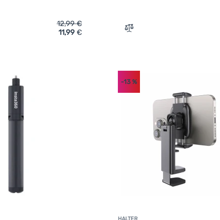
12,99
€
11,99
€
ich 'Handyhalter Swissten Universal phone holder (MagSafe com
Zum Vergleich 'Selfie-St
-13
%
HALTER