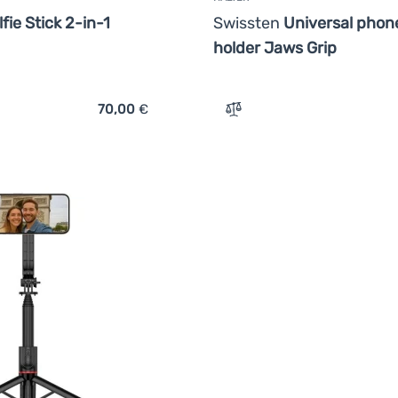
lfie Stick 2-in-1
Swissten
Universal phon
holder Jaws Grip
70,00
€
ch 'Selfie-Stick Insta360 Selfie Stick 2-in-1' hinzufügen
Zum Vergleich 'Halter Swi