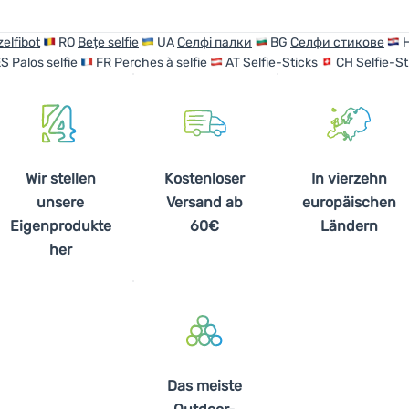
zelfibot
RO
Bețe selfie
UA
Селфі палки
BG
Селфи стикове
ES
Palos selfie
FR
Perches à selfie
AT
Selfie-Sticks
CH
Selfie-St
Wir stellen
Kostenloser
In vierzehn
unsere
Versand ab
europäischen
Eigenprodukte
60€
Ländern
her
Das meiste