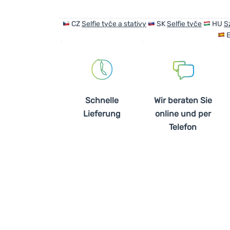
CZ
Selfie tyče a stativy
SK
Selfie tyče
HU
S
Schnelle
Wir beraten Sie
Lieferung
online und per
Telefon