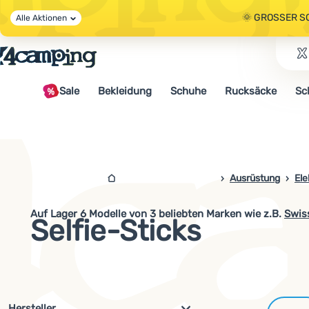
🌞 GROSSER S
Alle Aktionen
🤫 - 10 % AUF 
Sale
Bekleidung
Schuhe
Rucksäcke
Sc
🌞 GROSSER S
4campingshop.de
Ausrüstung
Ele
Auf Lager
6
Modelle von 3 beliebten Marken
wie z.B
.
Swis
Selfie-Sticks
Filterung nach Parametern und 
Hersteller