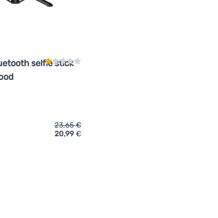
Kundenbewertung
uetooth selfie stick
ipod
23,65
€
20,99
€
ch 'Selfie-Stick Swissten Bluetooth selfie stick MagSafe Tripod