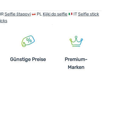
HR
Selfie štapovi
PL
Kijki do selfie
IT
Selfie stick
icks
Günstige Preise
Premium-
Marken