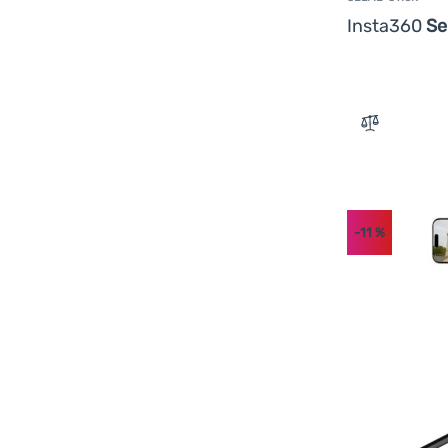
Insta360
Se
Zum Verglei
-11
%