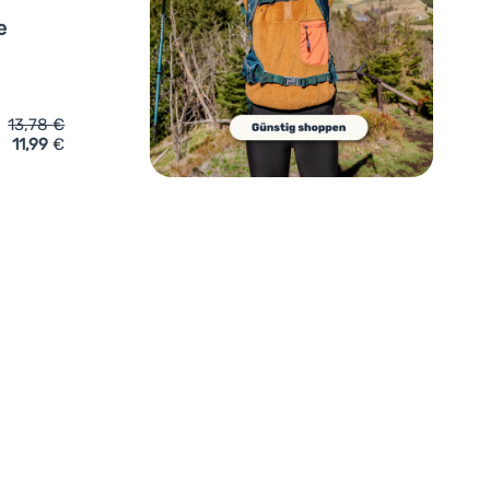
e
13,78
€
11,99
€
ssten Universal phone holder Jaws Grip' hinzufügen