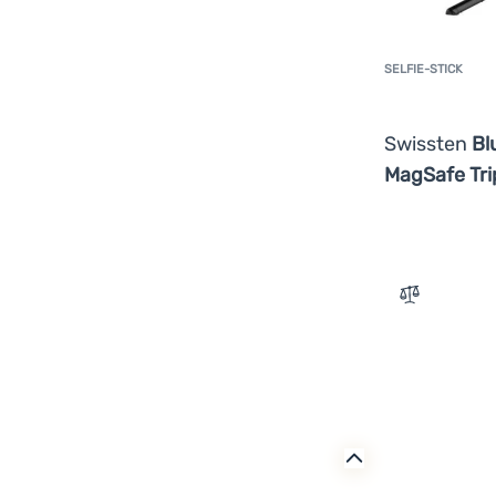
SELFIE-STICK
Swissten
Bl
MagSafe Tr
Zum Verglei