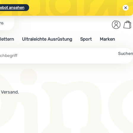
ebot ansehen
Benut
Wa
ns
N.
Entdecken
Anmelden
War
lettern
Ultraleichte Ausrüstung
Sport
Marken
ebot ansehen
Suchen
 Versand.