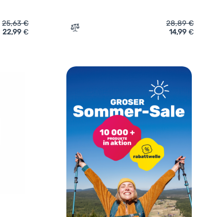
25,63
€
28,89
€
22,99
€
14,99
€
patible)' hinzufügen
ick Swissten BLUETOOTH SELFIE STICK ALUMINUM TRIPOD PRO' 
Zum Vergleich 'Stative FIXED Creator Flex