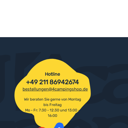
Hotline
+49 211 86942674
bestellungen@4campingshop.de
Wir beraten Sie gerne von Montag
bis Freitag
Mo - Fr: 7:30 - 12:30 und 13:00 -
16:00