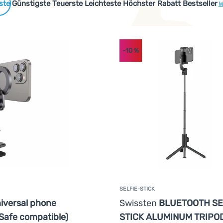
 Produkte
Günstigste
Teuerste
Leichteste
Höchster Rabatt
Bestseller
W
-10
%
SELFIE-STICK
iversal phone
Swissten
BLUETOOTH SE
Safe compatible)
STICK ALUMINUM TRIPO